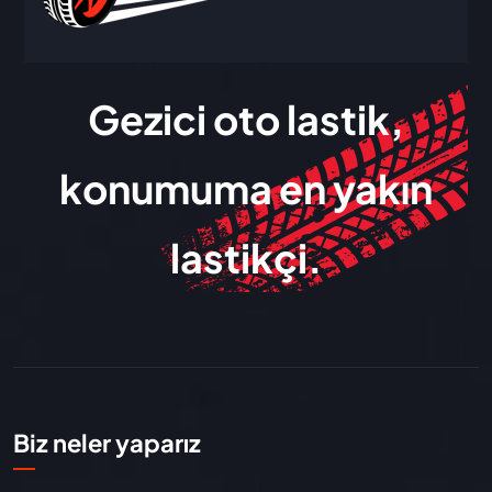
Gezici oto lastik,
konumuma en yakın
lastikçi.
Biz neler yaparız