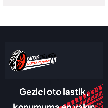
Gezici oto lastik,
konumuma en yakın