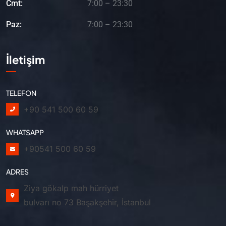
Cmt:
7:00 – 23:30
Paz:
7:00 – 23:30
İletişim
TELEFON
+90 541 500 60 59
WHATSAPP
+90541 500 60 59
ADRES
Ziya gökalp mah hürriyet
bulvarı no 73 Başakşehir, İstanbul