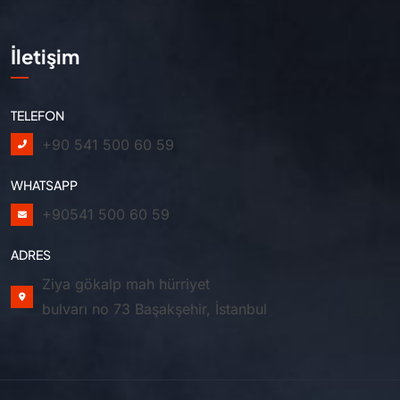
İletişim
TELEFON
+90 541 500 60 59
WHATSAPP
+90541 500 60 59
ADRES
Ziya gökalp mah hürriyet
bulvarı no 73 Başakşehir, İstanbul