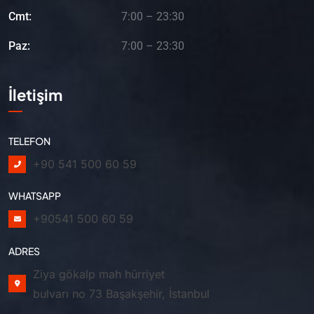
Cmt:
7:00 – 23:30
Paz:
7:00 – 23:30
İletişim
TELEFON
+90 541 500 60 59
WHATSAPP
+90541 500 60 59
ADRES
Ziya gökalp mah hürriyet
bulvarı no 73 Başakşehir, İstanbul