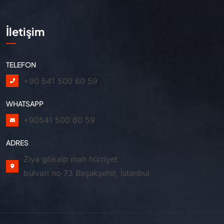
İletişim
TELEFON
+90 541 500 60 59
WHATSAPP
+90541 500 60 59
ADRES
Ziya gökalp mah hürriyet
bulvarı no 73 Başakşehir, İstanbul