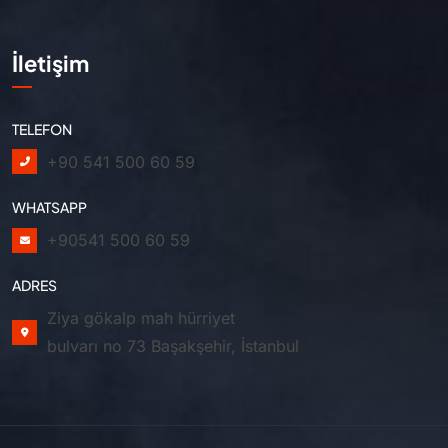
İletişim
TELEFON
+90 541 500 60 59
WHATSAPP
+90541 500 60 59
ADRES
Ziya gökalp mah hürriyet
bulvarı no 73 Başakşehir, İstanbul