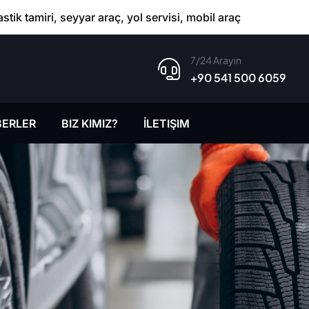
astik tamiri, seyyar araç, yol servisi, mobil araç
7/24 Arayın
+90 541 500 6059
ERLER
BIZ KIMIZ?
İLETIŞIM