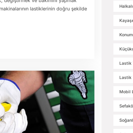
mak, değiştirmek ve bakımını yapmak
Halkalı
 makinalarının lastiklerinin doğru şekilde
Kayaşe
Konumd
Küçükç
Lastik
Lastik
Mobil 
Sefakö
Soğanl