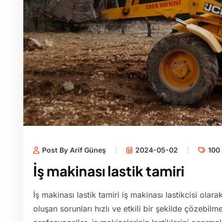
Post By Arif Güneş
2024-05-02
100 
İş makinası lastik tamiri
İş makinası lastik tamiri iş makinası lastikcisi olara
oluşan sorunları hızlı ve etkili bir şekilde çözebil