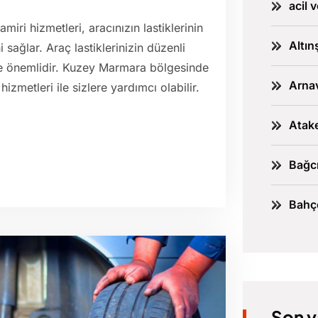
acil 
iri hizmetleri, aracınızın lastiklerinin
Altın
 sağlar. Araç lastiklerinizin düzenli
ece önemlidir. Kuzey Marmara bölgesinde
Arnav
hizmetleri ile sizlere yardımcı olabilir.
Atake
Bağcı
Bahçe
Son y