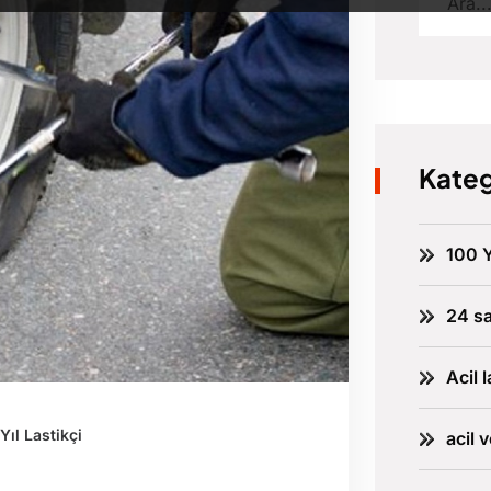
Kateg
100 Y
24 sa
Acil l
Yıl Lastikçi
acil 