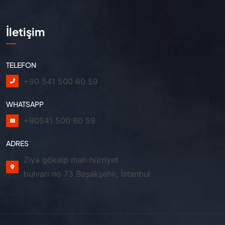
İletişim
TELEFON
+90 541 500 60 59
WHATSAPP
+90541 500 60 59
ADRES
Ziya gökalp mah hürriyet
bulvarı no 73 Başakşehir, İstanbul