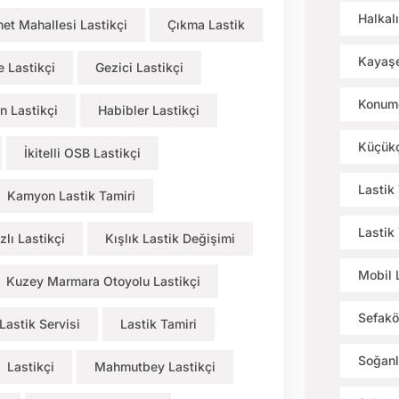
Halkalı
et Mahallesi Lastikçi
Çıkma Lastik
Kayaşe
 Lastikçi
Gezici Lastikçi
Konumd
n Lastikçi
Habibler Lastikçi
Küçükç
İkitelli OSB Lastikçi
Lastik
Kamyon Lastik Tamiri
Lastik
zlı Lastikçi
Kışlık Lastik Değişimi
Mobil 
Kuzey Marmara Otoyolu Lastikçi
Sefakö
Lastik Servisi
Lastik Tamiri
Soğanl
Lastikçi
Mahmutbey Lastikçi