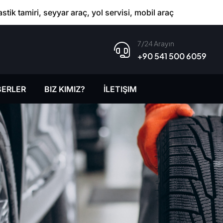
astik tamiri, seyyar araç, yol servisi, mobil araç
7/24 Arayın
+90 541 500 6059
ERLER
BIZ KIMIZ?
İLETIŞIM