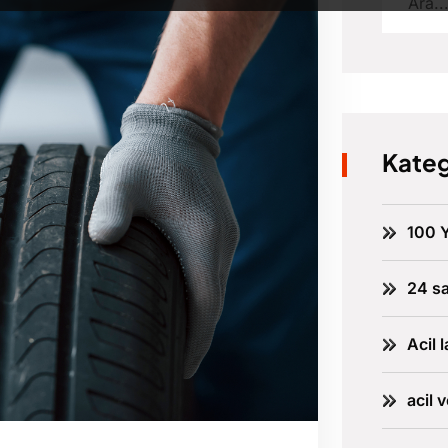
Kateg
100 Y
24 sa
Acil l
acil 