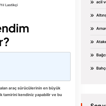
acil 
Yıl Lastikçi
Altın
kendim
Arnav
r?
Atake
Bağcı
Bahçe
 kalan araç sürücülerinin en büyük
ik tamirini kendiniz yapabilir ve bu
Son y