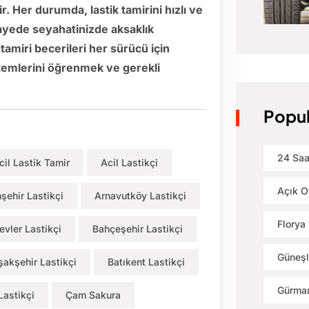
. Her durumda, lastik tamirini hızlı ve
sayede seyahatinizde aksaklık
amiri becerileri her sürücü için
öntemlerini öğrenmek ve gerekli
Popul
24 Saa
cil Lastik Tamir
Acil Lastikçi
Açık O
nşehir Lastikçi
Arnavutköy Lastikçi
Florya 
evler Lastikçi
Bahçeşehir Lastikçi
Güneşl
şakşehir Lastikçi
Batıkent Lastikçi
Gürman
Lastikçi
Çam Sakura