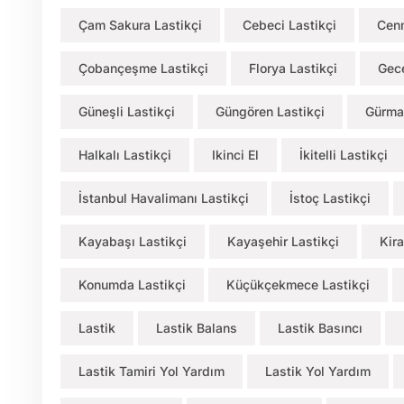
Çam Sakura Lastikçi
Cebeci Lastikçi
Cenn
Çobançeşme Lastikçi
Florya Lastikçi
Gece
Güneşli Lastikçi
Güngören Lastikçi
Gürma
Halkalı Lastikçi
Ikinci El
İkitelli Lastikçi
İstanbul Havalimanı Lastikçi
İstoç Lastikçi
Kayabaşı Lastikçi
Kayaşehir Lastikçi
Kira
Konumda Lastikçi
Küçükçekmece Lastikçi
Lastik
Lastik Balans
Lastik Basıncı
Lastik Tamiri Yol Yardım
Lastik Yol Yardım