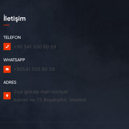
İletişim
TELEFON
+90 541 500 60 59
WHATSAPP
+90541 500 60 59
ADRES
Ziya gökalp mah hürriyet
bulvarı no 73 Başakşehir, İstanbul