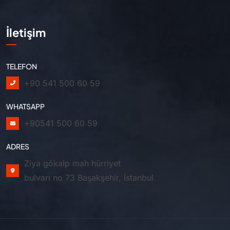
İletişim
TELEFON
+90 541 500 60 59
WHATSAPP
+90541 500 60 59
ADRES
Ziya gökalp mah hürriyet
bulvarı no 73 Başakşehir, İstanbul