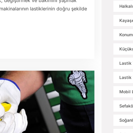
mak, değiştirmek ve bakımını yapmak
Halkalı
 makinalarının lastiklerinin doğru şekilde
Kayaşe
Konumd
Küçükç
Lastik
Lastik
Mobil 
Sefakö
Soğanl