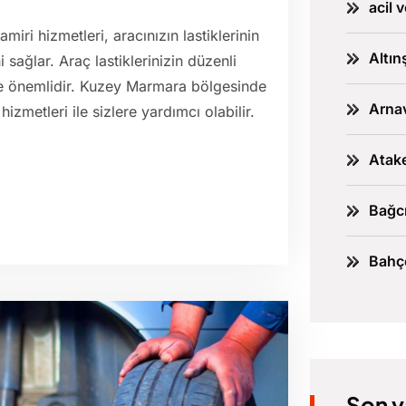
acil 
iri hizmetleri, aracınızın lastiklerinin
Altın
 sağlar. Araç lastiklerinizin düzenli
ece önemlidir. Kuzey Marmara bölgesinde
Arnav
hizmetleri ile sizlere yardımcı olabilir.
Atake
Bağcı
Bahçe
Son y