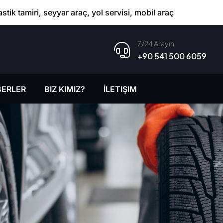
astik tamiri, seyyar araç, yol servisi, mobil araç
7/24 Arayın
+90 541 500 6059
ERLER
BIZ KIMIZ?
İLETIŞIM