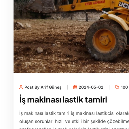
Post By Arif Güneş
2024-05-02
100 
İş makinası lastik tamiri
İş makinası lastik tamiri iş makinası lastikcisi olara
oluşan sorunları hızlı ve etkili bir şekilde çözebil