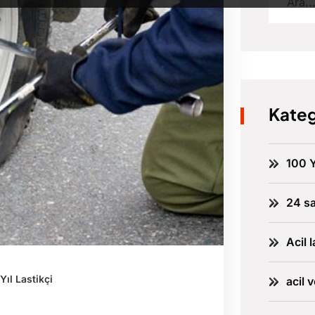
Kateg
100 Y
24 sa
Acil l
Yıl Lastikçi
acil 