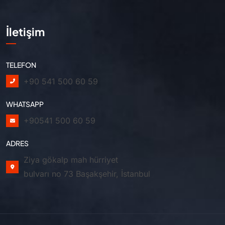
İletişim
TELEFON
+90 541 500 60 59
WHATSAPP
+90541 500 60 59
ADRES
Ziya gökalp mah hürriyet
bulvarı no 73 Başakşehir, İstanbul