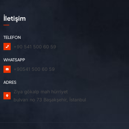
İletişim
TELEFON
+90 541 500 60 59
WHATSAPP
+90541 500 60 59
ADRES
Ziya gökalp mah hürriyet
bulvarı no 73 Başakşehir, İstanbul