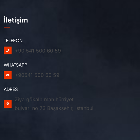
İletişim
TELEFON
+90 541 500 60 59
WHATSAPP
+90541 500 60 59
ADRES
Ziya gökalp mah hürriyet
bulvarı no 73 Başakşehir, İstanbul