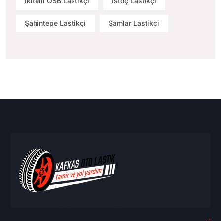
İkitelli OSB Lastikçi
İstoç Lastikçi
Şahintepe Lastikçi
Şamlar Lastikçi