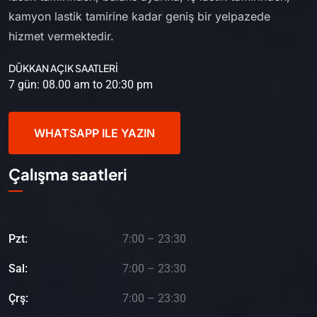
kamyon lastik tamirine kadar geniş bir yelpazede
hizmet vermektedir.
DÜKKAN AÇIK SAATLERİ
7 gün: 08.00 am to 20:30 pm
WHATSAPP ILE YAZIN
Çalışma saatleri
Pzt:
7:00 – 23:30
Sal:
7:00 – 23:30
Çrş:
7:00 – 23:30