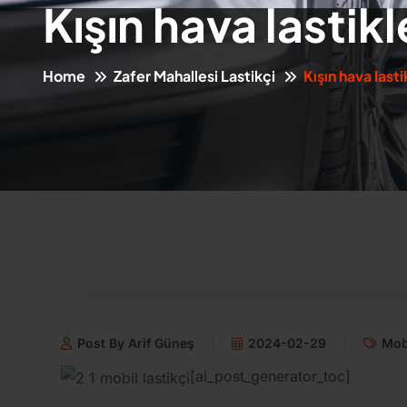
Kışın hava lastik
Home
Zafer Mahallesi Lastikçi
Kışın hava lasti
Post By Arif Güneş
2024-02-29
Mobi
[ai_post_generator_toc]