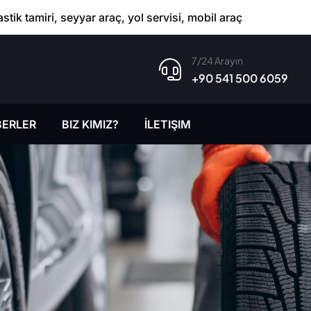
astik tamiri, seyyar araç, yol servisi, mobil araç
7/24 Arayın
+90 541 500 6059
ERLER
BIZ KIMIZ?
İLETIŞIM