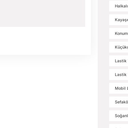
Halkalı
Kayaşe
Konumd
Küçükç
Lastik
Lastik
Mobil 
Sefakö
Soğanl