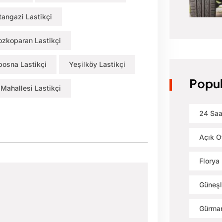
tangazi Lastikçi
ozkoparan Lastikçi
bosna Lastikçi
Yeşilköy Lastikçi
Popul
 Mahallesi Lastikçi
24 Saa
Açık O
Florya 
Güneşl
Gürman