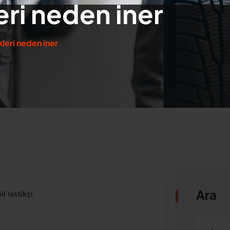
leri neden iner
kleri neden iner
Ara
l lastikçi