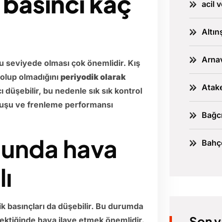
 basıncı kaç
acil 
Altın
Arnav
ğru seviyede olması çok önemlidir. Kış
 olup olmadığını
periyodik olarak
Atake
ı düşebilir, bu nedenle sık sık kontrol
tutuşu ve frenleme performansı
Bağcı
ğunda hava
Bahçe
lı
ik basınçları da düşebilir. Bu durumda
Son y
ktiğinde hava ilave etmek önemlidir.