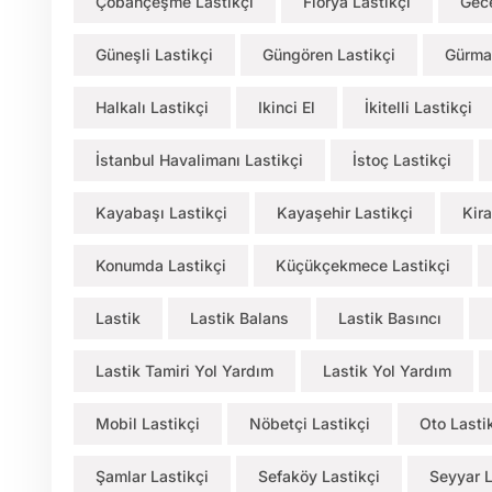
Çobançeşme Lastikçi
Florya Lastikçi
Gece
Güneşli Lastikçi
Güngören Lastikçi
Gürma
Halkalı Lastikçi
Ikinci El
İkitelli Lastikçi
İstanbul Havalimanı Lastikçi
İstoç Lastikçi
Kayabaşı Lastikçi
Kayaşehir Lastikçi
Kira
Konumda Lastikçi
Küçükçekmece Lastikçi
Lastik
Lastik Balans
Lastik Basıncı
Lastik Tamiri Yol Yardım
Lastik Yol Yardım
Mobil Lastikçi
Nöbetçi Lastikçi
Oto Lasti
Şamlar Lastikçi
Sefaköy Lastikçi
Seyyar L