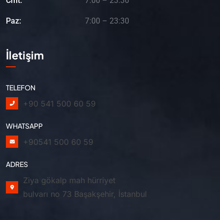
Cmt:
7:00 – 23:30
Paz:
7:00 – 23:30
İletişim
TELEFON
+90 541 500 60 59
WHATSAPP
+90541 500 60 59
ADRES
Ziya gökalp mah hürriyet
bulvarı no 73 Başakşehir, İstanbul