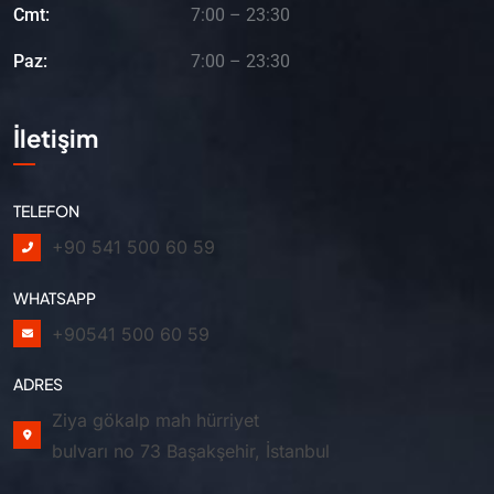
Cmt:
7:00 – 23:30
Paz:
7:00 – 23:30
İletişim
TELEFON
+90 541 500 60 59
WHATSAPP
+90541 500 60 59
ADRES
Ziya gökalp mah hürriyet
bulvarı no 73 Başakşehir, İstanbul