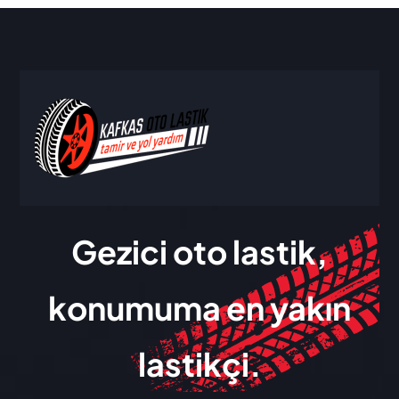
Gezici oto lastik,
konumuma en yakın
lastikçi.