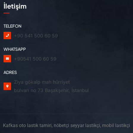
İletişim
TELEFON
+90 541 500 60 59
WHATSAPP
+90541 500 60 59
ADRES
Ziya gökalp mah hürriyet
bulvarı no 73 Başakşehir, İstanbul
Kafkas oto lastik tamiri, nöbetçi seyyar lastikçi, mobil lastikçi