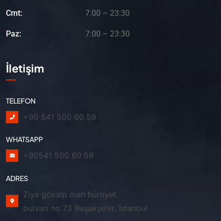
Cmt:
7:00 – 23:30
Paz:
7:00 – 23:30
İletişim
TELEFON
+90 541 500 60 59
WHATSAPP
+90541 500 60 59
ADRES
Ziya gökalp mah hürriyet
bulvarı no 73 Başakşehir, İstanbul