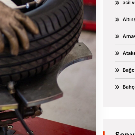
acil 
Altın
Arnav
Atake
Bağcı
Bahçe
Son y