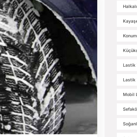
Halkalı
Kayaşe
Konumd
Küçükç
Lastik
Lastik
Mobil 
Sefakö
Soğanl