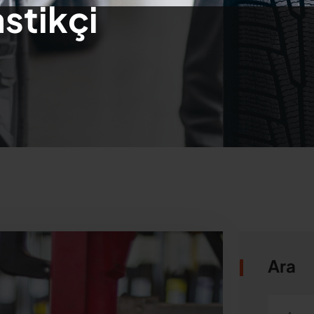
astikçi
Ara