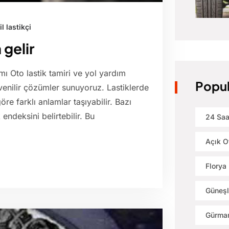
l lastikçi
 gelir
mı Oto lastik tamiri ve yol yardım
Popul
üvenilir çözümler sunuyoruz. Lastiklerde
öre farklı anlamlar taşıyabilir. Bazı
endeksini belirtebilir. Bu
24 Saa
Açık O
Florya 
Güneşl
Gürman