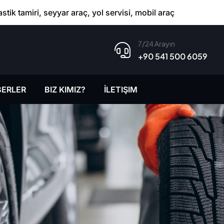
astik tamiri, seyyar araç, yol servisi, mobil araç
7/24 Arayın
+90 541 500 6059
ERLER
BIZ KIMIZ?
İLETIŞIM