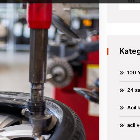
Kateg
100 Y
24 sa
Acil l
acil 