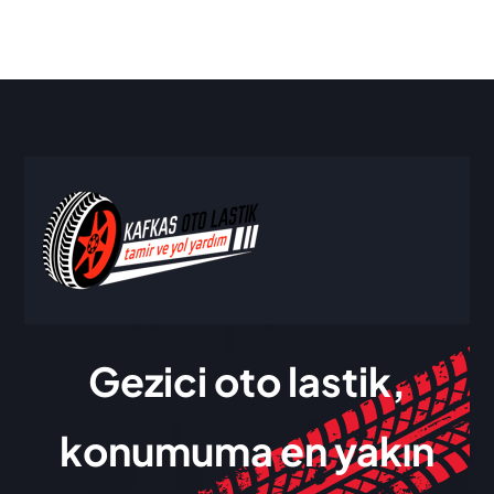
Gezici oto lastik,
konumuma en yakın