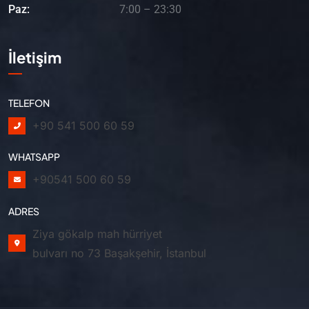
Paz:
7:00 – 23:30
İletişim
TELEFON
+90 541 500 60 59
WHATSAPP
+90541 500 60 59
ADRES
Ziya gökalp mah hürriyet
bulvarı no 73 Başakşehir, İstanbul