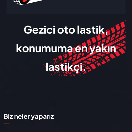
Gezici oto lastik,
konumuma en yakın
lastikçi.
Biz neler yaparız