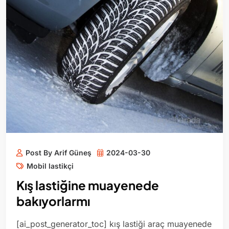
Post By Arif Güneş
2024-03-30
Mobil lastikçi
Kış lastiğine muayenede
bakıyorlarmı
[ai_post_generator_toc] kış lastiği araç muayenede