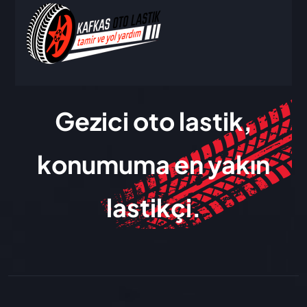
Gezici oto lastik,
konumuma en yakın
lastikçi.