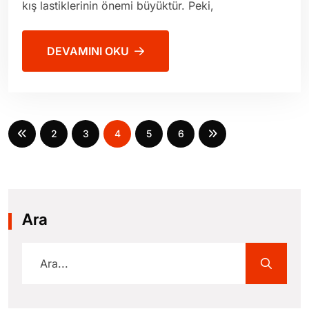
kış lastiklerinin önemi büyüktür. Peki,
DEVAMINI OKU
2
3
4
5
6
Ara