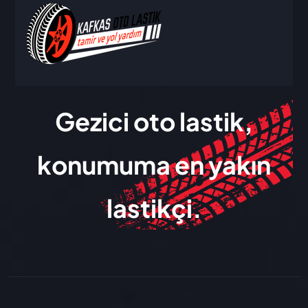
Gezici oto lastik,
konumuma en yakın
lastikçi.