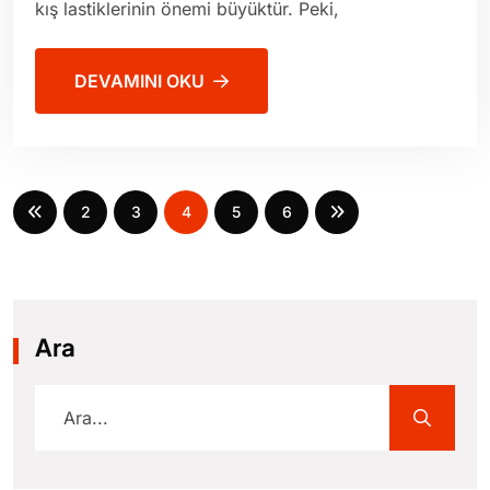
kış lastiklerinin önemi büyüktür. Peki,
DEVAMINI OKU
2
3
4
5
6
Ara