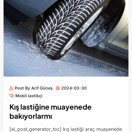
Post By Arif Güneş
2024-03-30
Mobil lastikçi
Kış lastiğine muayenede
bakıyorlarmı
[ai_post_generator_toc] kış lastiği araç muayenede