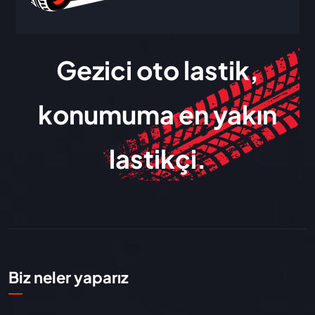
Gezici oto lastik,
konumuma en yakın
lastikçi.
Biz neler yaparız