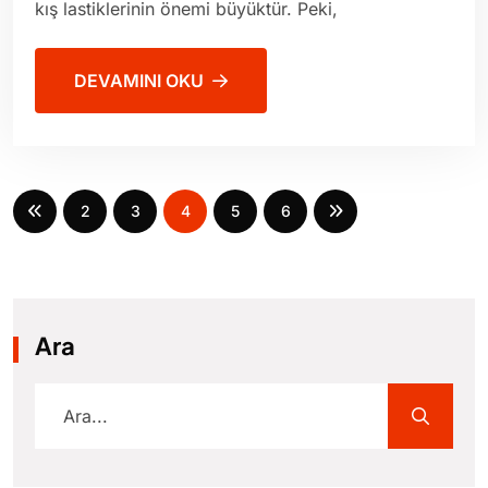
kış lastiklerinin önemi büyüktür. Peki,
DEVAMINI OKU
2
3
4
5
6
Ara