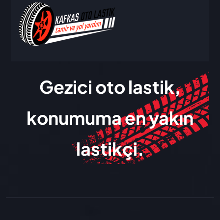
Gezici oto lastik,
konumuma en yakın
lastikçi.