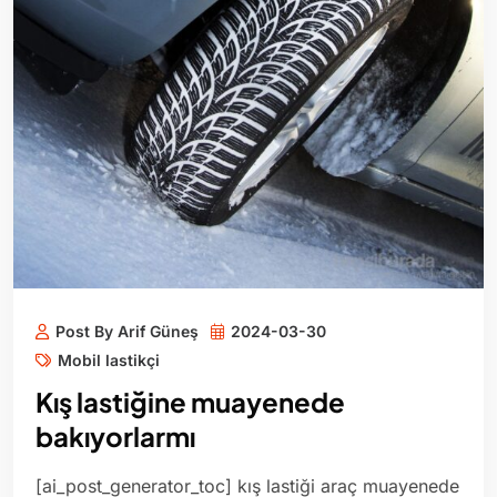
Post By Arif Güneş
2024-03-30
Mobil lastikçi
Kış lastiğine muayenede
bakıyorlarmı
[ai_post_generator_toc] kış lastiği araç muayenede