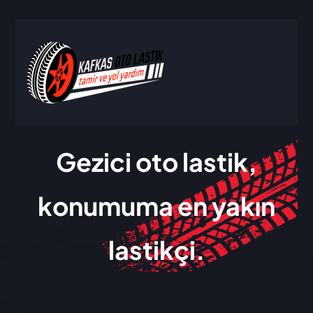
Gezici oto lastik,
konumuma en yakın
lastikçi.