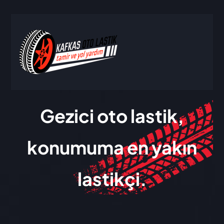
Gezici oto lastik,
konumuma en yakın
lastikçi.