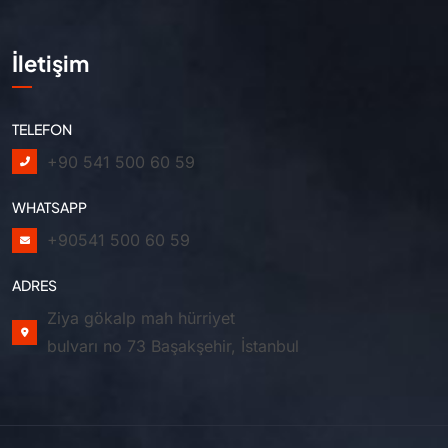
İletişim
TELEFON
+90 541 500 60 59
WHATSAPP
+90541 500 60 59
ADRES
Ziya gökalp mah hürriyet
bulvarı no 73 Başakşehir, İstanbul