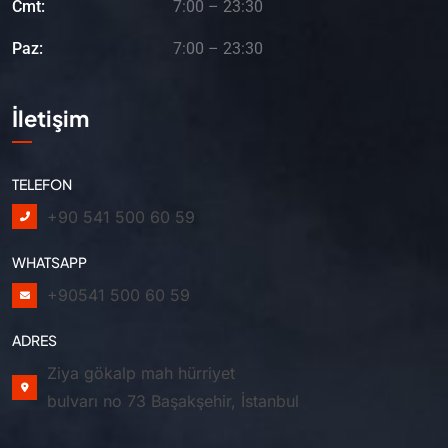
Cmt:
7:00 – 23:30
Paz:
7:00 – 23:30
İletişim
TELEFON
+90 541 500 60 59
WHATSAPP
+90541 500 60 59
ADRES
Ziya gökalp mah hürriyet
bulvarı no 73 Başakşehir, İstanbul