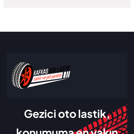
Gezici oto lastik,
konumuma en yakın