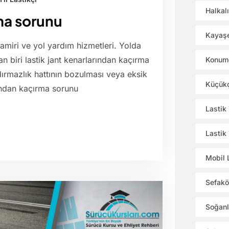
Halkalı
ma sorunu
Kayaşe
tamiri ve yol yardım hizmetleri. Yolda
an biri lastik jant kenarlarından kaçırma
Konumd
zdırmazlık hattının bozulması veya eksik
Küçükç
rından kaçırma sorunu
Lastik
Lastik
Mobil 
Sefakö
Soğanl