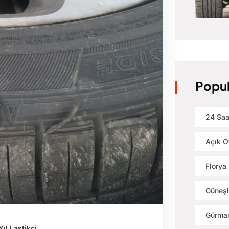
Popul
24 Saa
Açık O
Florya 
Güneşl
Gürman
Yıl Lastikçi