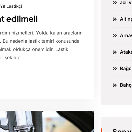
acil 
Yıl Lastikçi
t edilmeli
Altın
yardım hizmetleri. Yolda kalan araçların
Arnav
dır. Bu nedenle lastik tamiri konusunda
almak oldukça önemlidir. Lastik
Atake
ir şekilde
Bağcı
Bahçe
Son y