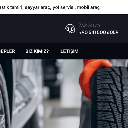
astik tamiri, seyyar araç, yol servisi, mobil araç
7/24 Arayın
+90 541 500 6059
ERLER
BIZ KIMIZ?
İLETIŞIM