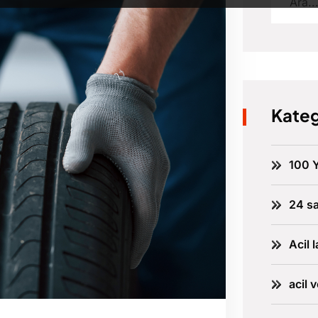
Kateg
100 Y
24 sa
Acil l
acil 