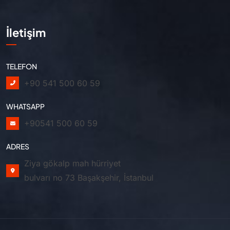
İletişim
TELEFON
+90 541 500 60 59
WHATSAPP
+90541 500 60 59
ADRES
Ziya gökalp mah hürriyet
bulvarı no 73 Başakşehir, İstanbul