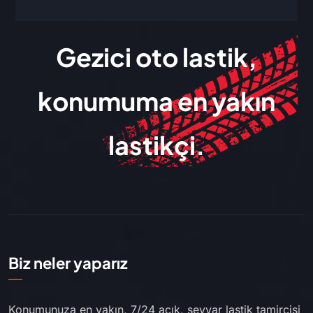
Gezici oto lastik,
konumuma en yakın
lastikçi.
Biz neler yaparız
Konumunuza en yakın, 7/24 açık, seyyar lastik tamircisi