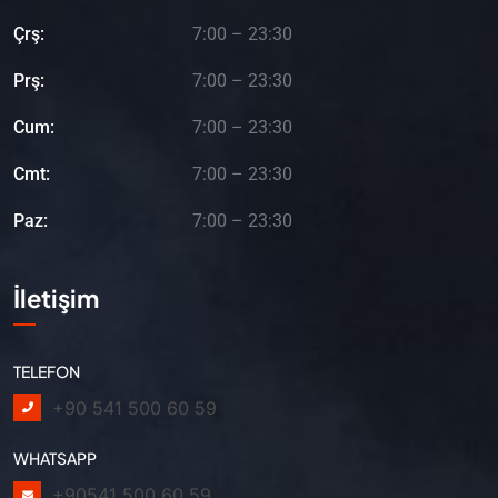
Çrş:
7:00 – 23:30
Prş:
7:00 – 23:30
Cum:
7:00 – 23:30
Cmt:
7:00 – 23:30
Paz:
7:00 – 23:30
İletişim
TELEFON
+90 541 500 60 59
WHATSAPP
+90541 500 60 59