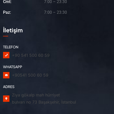
Cmt:
7:00 – 23:30
Paz:
7:00 – 23:30
İletişim
TELEFON
+90 541 500 60 59
WHATSAPP
+90541 500 60 59
ADRES
Ziya gökalp mah hürriyet
bulvarı no 73 Başakşehir, İstanbul