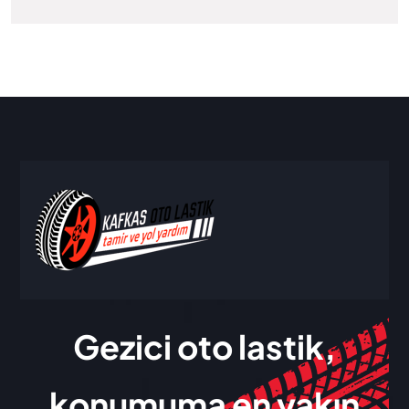
Gezici oto lastik,
konumuma en yakın