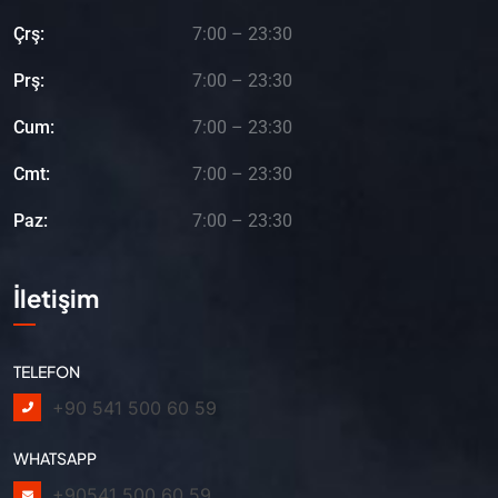
Çrş:
7:00 – 23:30
Prş:
7:00 – 23:30
Cum:
7:00 – 23:30
Cmt:
7:00 – 23:30
Paz:
7:00 – 23:30
İletişim
TELEFON
+90 541 500 60 59
WHATSAPP
+90541 500 60 59