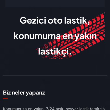
Gezici oto lastik,
konumuma en yakın
lastikçi.
Biz neler yaparız
Konumunuza en yakın, 7/24 açık, seyyar lastik tamircisi